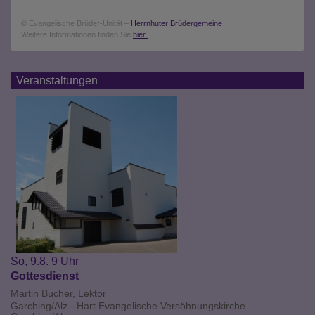
© Evangelische Brüder-Unität –
Herrnhuter Brüdergemeine
Weitere Informationen finden Sie
hier
.
Veranstaltungen
So, 9.8. 9 Uhr
Gottesdienst
Martin Bucher, Lektor
Garching/Alz - Hart
Evangelische Versöhnungskirche