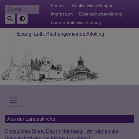
Direkt
Fußbereichsmenü
Kontakt
Cookie-Einstellungen
Suche
zum
Impressum
Datenschutzerklärung
Inhalt
Barrierefreiheitserklärung
Evang.-Luth. Kirchengemeinde Altötting
Hauptnavigation
Aus der Landeskirche
Christopher Street Day in Nürnberg: "Wir stehen als
Gesellschaft und als Kirche zusammen"