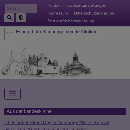
Direkt
Fußbereichsmenü
Kontakt
Cookie-Einstellungen
Suche
zum
Impressum
Datenschutzerklärung
Inhalt
Barrierefreiheitserklärung
Evang.-Luth. Kirchengemeinde Altötting
Hauptnavigation
Aus der Landeskirche
Christopher Street Day in Nürnberg: "Wir stehen als
Gesellschaft und als Kirche zusammen"