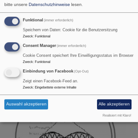
bitte unsere
Datenschutzhinweise
lesen.
Funktional
(immer erforderlich)
Speichern von Daten: Cookie für die Benutzersitzung
Zweck
:
Funktional
Di, 1.9. 9 Uhr
Consent Manager
(immer erforderlich)
Kreis Kreative Frauen Marktl
Gitti Strasser
Cookie Consent speichert Ihre Einwilligungsstatus im Browser
Stammham
Wohnung Strasser
Zweck
:
Funktional
Einbindung von Facebook
(Opt-Out)
Zeigt einen Facebook-Feed an.
Zweck
:
Eingebettete externe Inhalte
Auswahl akzeptieren
Alle akzeptieren
Realisiert mit Klaro!