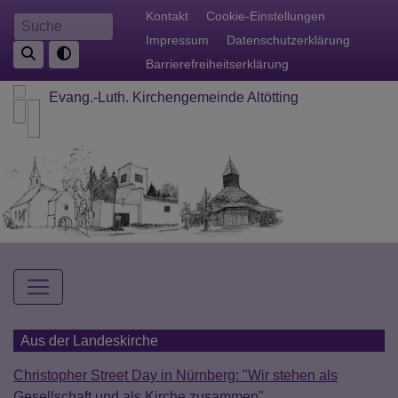
Direkt
Fußbereichsmenü
Kontakt
Cookie-Einstellungen
Suche
zum
Impressum
Datenschutzerklärung
Inhalt
Barrierefreiheitserklärung
Evang.-Luth. Kirchengemeinde Altötting
Hauptnavigation
Aus der Landeskirche
Christopher Street Day in Nürnberg: "Wir stehen als
Gesellschaft und als Kirche zusammen"