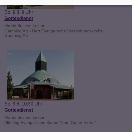
So, 9.8. 9 Uhr
Gottesdienst
Martin Bucher, Lektor
Garching/Alz - Hart
Evangelische Versöhnungskirche
Garching/Alz
So, 9.8. 10:30 Uhr
Gottesdienst
Martin Bucher, Lektor
Altötting
Evangelische Kirche "Zum Guten Hirten"