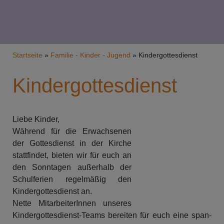
Breadcrumb
Startseite
Familie - Kinder - Jugend
Kindergottesdienst
Kindergottesdienst
Liebe Kinder,
Während für die Erwachsenen
der Gottesdienst in der Kirche
stattfindet, bieten wir für euch an
den Sonntagen außerhalb der
Schulferien regel­mäßig den
Kindergottesdienst an.
Nette Mit­ar­bei­terInnen un­se­res
Kinder­gottes­dienst-Teams bereiten für euch eine span­