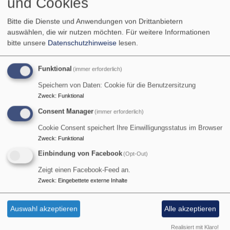
und Cookies
Psalm 25,5
Bitte die Dienste und Anwendungen von Drittanbietern
Bittet, so wird euch gegeben; suchet, so werdet ihr
auswählen, die wir nutzen möchten.
Für weitere Informationen
finden; klopfet an, so wird euch aufgetan.
bitte unsere
Datenschutzhinweise
lesen.
Matthäus 7,7
Funktional
(immer erforderlich)
© Evangelische Brüder-Unität –
Herrnhuter Brüdergemeine
Speichern von Daten: Cookie für die Benutzersitzung
Weitere Informationen finden Sie
hier
.
Zweck
:
Funktional
Consent Manager
(immer erforderlich)
Veranstaltungen
Cookie Consent speichert Ihre Einwilligungsstatus im Browser
Zweck
:
Funktional
Einbindung von Facebook
(Opt-Out)
Zeigt einen Facebook-Feed an.
Zweck
:
Eingebettete externe Inhalte
Auswahl akzeptieren
Alle akzeptieren
Realisiert mit Klaro!