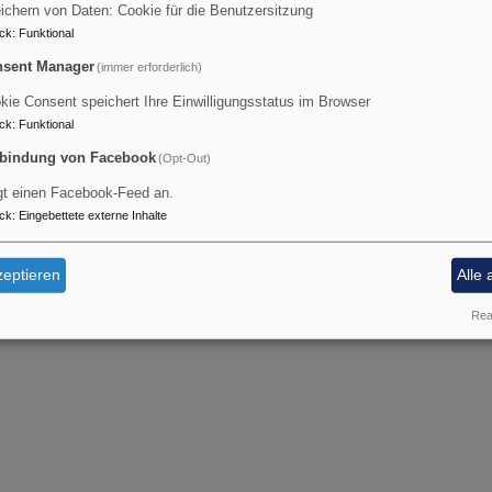
ichern von Daten: Cookie für die Benutzersitzung
ck
:
Funktional
sent Manager
(immer erforderlich)
kie Consent speichert Ihre Einwilligungsstatus im Browser
ck
:
Funktional
bindung von Facebook
(Opt-Out)
gt einen Facebook-Feed an.
ck
:
Eingebettete externe Inhalte
eptieren
Alle 
Real