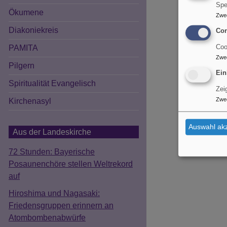
Spe
Ökumene
Zwe
Diakoniekreis
Con
PAMITA
Coo
Zwe
Pilgern
Ein
Spiritualität Evangelisch
Zei
Zwe
Kirchenasyl
Auswahl akz
Aus der Landeskirche
72 Stunden: Bayerische
Posaunenchöre stellen Weltrekord
auf
Hiroshima und Nagasaki:
Friedensgruppen erinnern an
Atombombenabwürfe