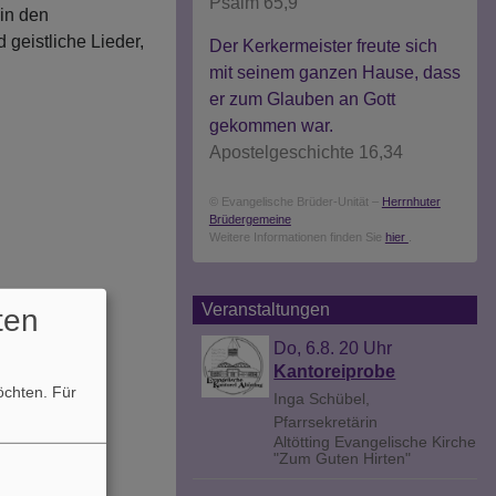
Psalm 65,9
 in den
 geistliche Lieder,
Der Kerkermeister freute sich
mit seinem ganzen Hause, dass
er zum Glauben an Gott
gekommen war.
Apostelgeschichte 16,34
© Evangelische Brüder-Unität –
Herrnhuter
Brüdergemeine
Weitere Informationen finden Sie
hier
.
Veranstaltungen
ten
Do, 6.8. 20 Uhr
Kantoreiprobe
möchten.
Für
Inga Schübel,
Pfarrsekretärin
Altötting
Evangelische Kirche
"Zum Guten Hirten"