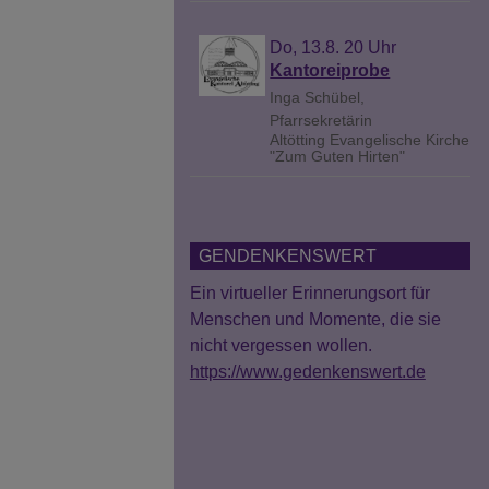
Do, 13.8. 20 Uhr
Kantoreiprobe
Inga Schübel,
Pfarrsekretärin
Altötting
Evangelische Kirche
"Zum Guten Hirten"
GENDENKENSWERT
Ein virtueller Erinnerungsort für
Menschen und Momente, die sie
nicht vergessen wollen.
https://www.gedenkenswert.de