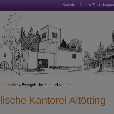
Fußbereichsme
Kontakt
Cookie-Einstellungen
umb
und Kreise
Evangelische Kantorei Altötting
ische Kantorei Altötting