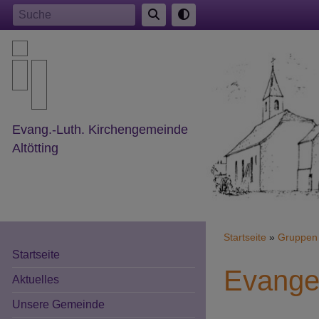
Direkt
Suche
zum
Inhalt
Evang.-Luth. Kirchengemeinde
Altötting
Breadcr
Startseite
Gruppen 
Startseite
Evangel
Aktuelles
Unsere Gemeinde