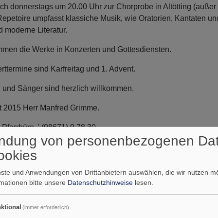
 sich donnerstags um 20.00 Uhr zur Chorprobe in Altötting (außer
Repetoire umpfasst klassiche Musik, wie Oratorien, Kantaten und
d moderne Literatur.
mmen die Werke in Konzerten und Gottesdiensten.
rttermine sind Karfreitag und 1. Advent.
und Sänger sind herzlich willkommen.
t seit 2015 Herr Manfred Grimme.
 Pfarrbüro ' (08671) 9 78 30
ndung von personenbezogenen Da
ookies
enste und Anwendungen von Drittanbietern auswählen, die wir nutzen 
rmationen bitte unsere
Datenschutzhinweise
lesen.
ktional
(immer erforderlich)