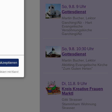
So, 9.8. 9 Uhr
Gottesdienst
Martin Bucher, Lektor
Garching/Alz - Hart
Evangelische
Versöhnungskirche
Garching/Alz
So, 9.8. 10:30 Uhr
Gottesdienst
Martin Bucher, Lektor
akzeptieren
Altötting
Evangelische Kirche
"Zum Guten Hirten"
isiert mit Klaro!
Di, 11.8. 9 Uhr
Kreis Kreative Frauen
Marktl
Gitti Strasser
Stammham
Wohnung
Strasser