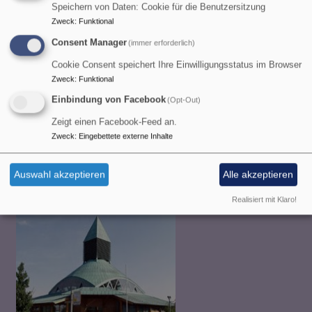
Speichern von Daten: Cookie für die Benutzersitzung
Zweck
:
Funktional
Consent Manager
(immer erforderlich)
Cookie Consent speichert Ihre Einwilligungsstatus im Browser
Zweck
:
Funktional
Einbindung von Facebook
(Opt-Out)
Zeigt einen Facebook-Feed an.
So, 9.8. 9 Uhr
Zweck
:
Eingebettete externe Inhalte
Gottesdienst
Martin Bucher, Lektor
Garching/Alz - Hart
Evangelische Versöhnungskirche
Auswahl akzeptieren
Alle akzeptieren
Garching/Alz
Realisiert mit Klaro!