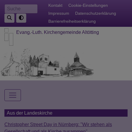
Direkt
Fußbereichsmenü
Kontakt
Cookie-Einstellungen
Suche
zum
Impressum
Datenschutzerklärung
Inhalt
Barrierefreiheitserklärung
Evang.-Luth. Kirchengemeinde Altötting
Hauptnavigation
Aus der Landeskirche
Christopher Street Day in Nürnberg: "Wir stehen als
Gesellschaft und als Kirche zusammen"