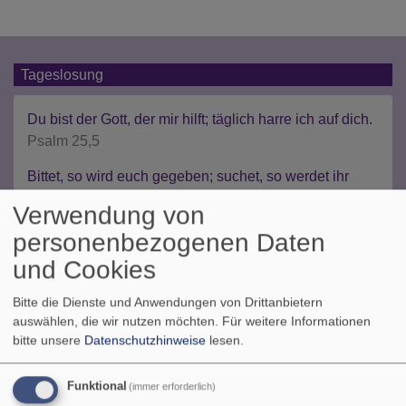
Tageslosung
Du bist der Gott, der mir hilft; täglich harre ich auf dich.
Psalm 25,5
Bittet, so wird euch gegeben; suchet, so werdet ihr
finden; klopfet an, so wird euch aufgetan.
Verwendung von
Matthäus 7,7
personenbezogenen Daten
© Evangelische Brüder-Unität –
Herrnhuter Brüdergemeine
und Cookies
Weitere Informationen finden Sie
hier
.
Bitte die Dienste und Anwendungen von Drittanbietern
auswählen, die wir nutzen möchten.
Für weitere Informationen
Veranstaltungen
bitte unsere
Datenschutzhinweise
lesen.
Funktional
(immer erforderlich)